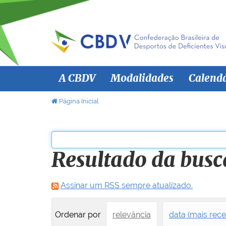
N
A CBDV
Modalidades
Calend
a
v
V
Página Inicial
o
e
c
g
ê
a
e
Resultado da busc
ç
s
ã
t
á
o
Assinar um RSS sempre atualizado.
a
q
Ordenar por
relevância
data (mais rece
u