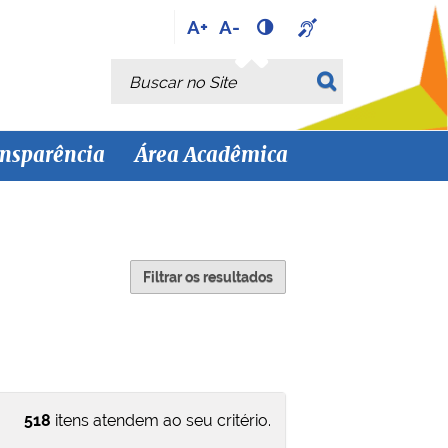
A+
A-
Busca
Busca Avançada…
nsparência
Área Acadêmica
Filtrar os resultados
518
itens atendem ao seu critério.