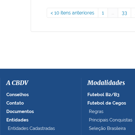
10 itens anteriores
1
...
33
A CBDV
Modalidades
Conselhos
Futebol B2/B3
Contato
Futebol de Cegos
Documentos
Regras
Entidades
Principais Conquistas
Entidades Cadastradas
Seleção Brasileira