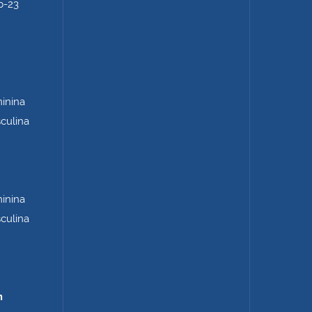
b-23
minina
sculina
minina
sculina
m