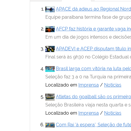
i
:
APACE dá adeus ao Regional Nordes
Equipe paraibana termina fase de grupo
AFCP faz história e garante vaga i
Em um dia de jogos intensos e decisões 
APADEVI e ACEP disputam título i
Final será às 9h30 no Colégio Estadual
Brasil larga com vitória na luta p
Seleção faz 3 a 0 na Turquia na primei
Localizado em
Imprensa
/
Notícias
Atletas do goalball são os primei
Seleção Brasileira viaja nesta quarta 
Localizado em
Imprensa
/
Notícias
Com Raí 'à espera', Seleção de fut