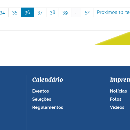
34
35
36
37
38
39
...
52
Próximos 10 ite
Calendário
Impren
Eventos
Notícias
Seleções
Fotos
Regulamentos
Vídeos