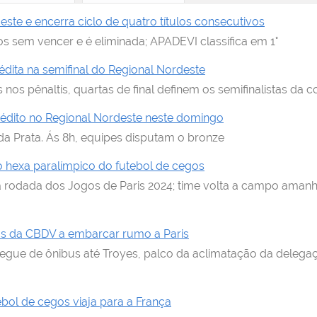
te e encerra ciclo de quatro títulos consecutivos
s sem vencer e é eliminada; APADEVI classifica em 1°
nédita na semifinal do Regional Nordeste
nos pênaltis, quartas de final definem os semifinalistas da 
nédito no Regional Nordeste neste domingo
 da Prata. Ás 8h, equipes disputam o bronze
elo hexa paralímpico do futebol de cegos
ra rodada dos Jogos de Paris 2024; time volta a campo aman
ros da CBDV a embarcar rumo a Paris
e segue de ônibus até Troyes, palco da aclimatação da delega
ebol de cegos viaja para a França