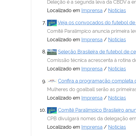
Deleção é a segunda leva da CBDV a em
Localizado em
Imprensa
/
Notícias
Veja os convocados do futebol de 
Comitê Paralímpico anuncia primeira l
Localizado em
Imprensa
/
Notícias
Seleção Brasileira de futebol de c
Comissão técnica acrescenta à rotina d
Localizado em
Imprensa
/
Notícias
Confira a programação completa 
Mulheres do goalball serão as primeiras
Localizado em
Imprensa
/
Notícias
Comitê Paralímpico Brasileiro anu
CPB divulgará nomes da delegação em t
Localizado em
Imprensa
/
Notícias