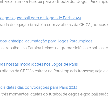
barcar rumo à Europa para a disputa dos Jogos Paralímpicos
cegos e goalball para os Jogos de Paris 2024
eva da delegação brasileira com 22 atletas da CBDV; judocas
egos 'antecipa' aclimatação para Jogos Paralímpicos
os trabalhos na Paraíba treinos na grama sintética e sob as
das nossas modalidades nos Jogos de Paris
 atletas da CBDV a estrear na Paralimpíada francesa; veja a a
ncia datas das convocações para Paris 2024
rês momentos: atletas do futebol de cegos e goalball serã