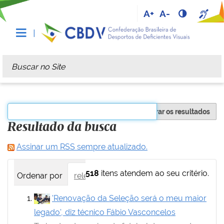
A+
A-
Busca
Busca Avançada…
Filtrar os resultados
Resultado da busca
Assinar um RSS sempre atualizado.
518
itens atendem ao seu critério.
Ordenar por
relevância
data (mais recente primei
'Renovação da Seleção será o meu maior
legado', diz técnico Fábio Vasconcelos