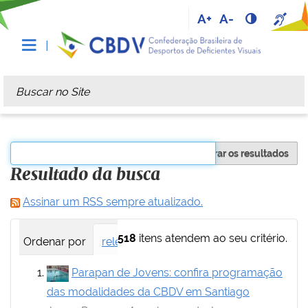
A+
A-
Busca
Busca Avançada…
Filtrar os resultados
Resultado da busca
Assinar um RSS sempre atualizado.
518
itens atendem ao seu critério.
Ordenar por
relevância
data (mais recente primei
Parapan de Jovens: confira programação
das modalidades da CBDV em Santiago