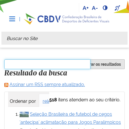
A+
A-
Busca
Busca Avançada…
Filtrar os resultados
Resultado da busca
Assinar um RSS sempre atualizado.
518
itens atendem ao seu critério.
Ordenar por
relevância
data (mais recente primei
Seleção Brasileira de futebol de cegos
'antecipa' aclimatação para Jogos Paralímpicos