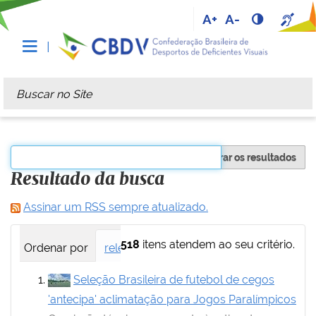
A+
A-
Busca
Busca Avançada…
Filtrar os resultados
Resultado da busca
Assinar um RSS sempre atualizado.
518
itens atendem ao seu critério.
Ordenar por
relevância
data (mais recente primei
Seleção Brasileira de futebol de cegos
'antecipa' aclimatação para Jogos Paralímpicos