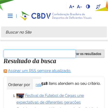
A+
A-
Busca
Busca Avançada…
Filtrar os resultados
Resultado da busca
Assinar um RSS sempre atualizado.
518
itens atendem ao seu critério.
Ordenar por
relevância
data (mais recente primei
Festival de Futebol de Cegas une
expectativas de diferentes gerações