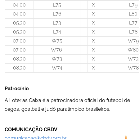
04:00
L75
X
L79
04:00
L76
X
L80
05:30
L73
X
L77
05:30
L74
X
L78
07:00
W75
X
W79
07:00
W76
X
W80
08:30
W73
X
W73
08:30
W74
X
W78
Patrocínio
A Loterias Caixa é a patrocinadora oficial do futebol de
cegos, goalball e judô paralímpico brasileiros.
COMUNICAÇÃO CBDV
comunicacao@cbdv.org.br