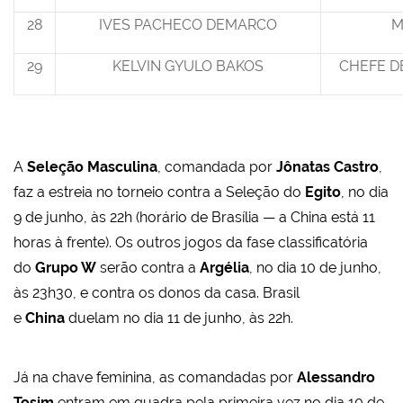
28
IVES PACHECO DEMARCO
M
29
KELVIN GYULO BAKOS
CHEFE D
A
Seleção Masculina
, comandada por
Jônatas Castro
,
faz a estreia no torneio contra a Seleção do
Egito
, no dia
9 de junho, às 22h (horário de Brasília — a China está 11
horas à frente). Os outros jogos da fase classificatória
do
Grupo W
serão contra a
Argélia
, no dia 10 de junho,
às 23h30, e contra os donos da casa. Brasil
e
China
duelam no dia 11 de junho, às 22h.
Já na chave feminina, as comandadas por
Alessandro
Tosim
entram em quadra pela primeira vez no dia 10 de