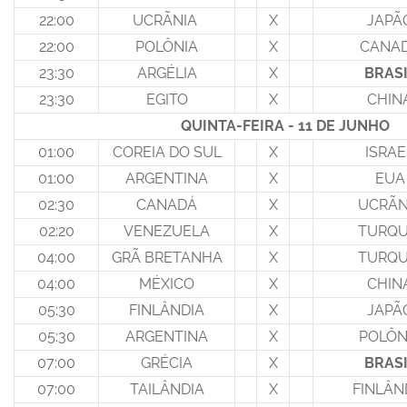
22:00
UCRÃNIA
X
JAPÃ
22:00
POLÔNIA
X
CANA
23:30
ARGÉLIA
X
BRASI
23:30
EGITO
X
CHIN
QUINTA-FEIRA - 11 DE JUNHO
01:00
COREIA DO SUL
X
ISRAE
01:00
ARGENTINA
X
EUA
02:30
CANADÁ
X
UCRÃN
02:20
VENEZUELA
X
TURQU
04:00
GRÃ BRETANHA
X
TURQU
04:00
MÉXICO
X
CHIN
05:30
FINLÂNDIA
X
JAPÃ
05:30
ARGENTINA
X
POLÔN
07:00
GRÉCIA
X
BRASI
07:00
TAILÂNDIA
X
FINLÂN