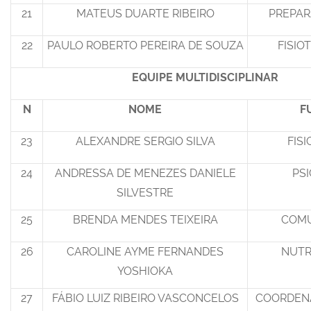
21
MATEUS DUARTE RIBEIRO
PREPAR
22
PAULO ROBERTO PEREIRA DE SOUZA
FISIO
EQUIPE MULTIDISCIPLINAR
N
NOME
F
23
ALEXANDRE SERGIO SILVA
FIS
24
ANDRESSA DE MENEZES DANIELE
PS
SILVESTRE
25
BRENDA MENDES TEIXEIRA
COM
26
CAROLINE AYME FERNANDES
NUTR
YOSHIOKA
27
FÁBIO LUIZ RIBEIRO VASCONCELOS
COORDEN