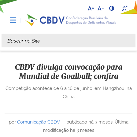
A+
A-
Busca
Busca Avançada…
CBDV divulga convocação para
Mundial de Goalball; confira
Competição acontece de 6 a 16 de junho, em Hangzhou, na
China
por
Comunicação CBDV
—
publicado
há 3 meses
,
Última
modificação
há 3 meses