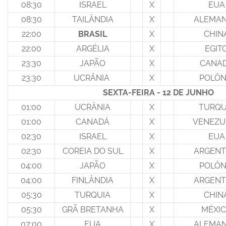
08:30
ISRAEL
X
EUA
08:30
TAILÂNDIA
X
ALEMA
22:00
BRASIL
X
CHIN
22:00
ARGÉLIA
X
EGIT
23:30
JAPÃO
X
CANA
23:30
UCRÂNIA
X
POLÔN
SEXTA-FEIRA - 12 DE JUNHO
01:00
UCRÂNIA
X
TURQU
01:00
CANADÁ
X
VENEZU
02:30
ISRAEL
X
EUA
02:30
COREIA DO SUL
X
ARGENT
04:00
JAPÃO
X
POLÔN
04:00
FINLÂNDIA
X
ARGENT
05:30
TURQUIA
X
CHIN
05:30
GRÃ BRETANHA
X
MÉXI
07:00
EUA
X
ALEMA