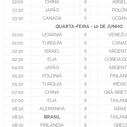
22:00
CHINA
X
ÁRGEL
23:30
JAPÃO
X
POLÔN
23:30
CANADÁ
X
UCRÂN
QUARTA-FEIRA - 10 DE JUNHO
01:00
UCRÂNIA
X
VENEZU
01:00
TURQUIA
X
CANA
02:30
ISRAEL
X
ARGENT
02:30
EUA
X
COREIA D
04:00
JAPÃO
X
ARGENT
05:30
POLONIA
X
FINLÂN
05:30
TURQUIA
X
MÉXI
07:00
CHINA
X
GRÃ-BRE
07:00
EUA
X
TAILÂN
08:30
ALEMANHA
X
ISRAE
08:30
BRASIL
X
TAILÂN
08:30
FINLÂNDIA
X
GRÉCI