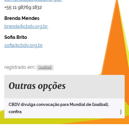
+55 11 98769 1832
Brenda Mendes
brenda@cbdv.org.br
Sofia Brito
sofia@cbdv.org.br
registrado em:
Goalball
Outras opções
CBDV divulga convocação para Mundial de Goalball;
confira