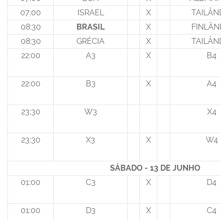
07:00
ISRAEL
X
TAILÂN
08:30
BRASIL
X
FINLÂN
08:30
GRÉCIA
X
TAILÂN
22:00
A3
X
B4
22:00
B3
X
A4
23:30
W3
X4
23:30
X3
X
W4
SÁBADO - 13 DE JUNHO
01:00
C3
X
D4
01:00
D3
X
C4