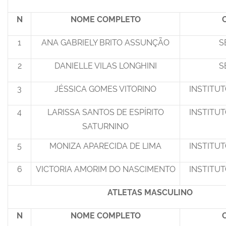
N
NOME COMPLETO
1
ANA GABRIELY BRITO ASSUNÇÃO
S
2
DANIELLE VILAS LONGHINI
S
3
JÉSSICA GOMES VITORINO
INSTITU
4
LARISSA SANTOS DE ESPÍRITO
INSTITU
SATURNINO
5
MONIZA APARECIDA DE LIMA
INSTITU
6
VICTORIA AMORIM DO NASCIMENTO
INSTITU
ATLETAS MASCULINO
N
NOME COMPLETO