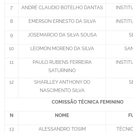
7
ANDRÉ CLAUDIO BOTELHO DANTAS
INSTIT
8
EMERSON ERNESTO DA SILVA
INSTIT
9
JOSEMARCIO DA SILVA SOUSA
S
10
LEOMON MORENO DA SILVA
SA
11
PAULO RUBENS FERREIRA
INSTIT
SATURNINO
12
SHARLLEY ANTHONY DO
S
NASCIMENTO SILVA
COMISSÃO TÉCNICA FEMININO
N
NOME
F
13
ALESSANDRO TOSIM
TÉCNI