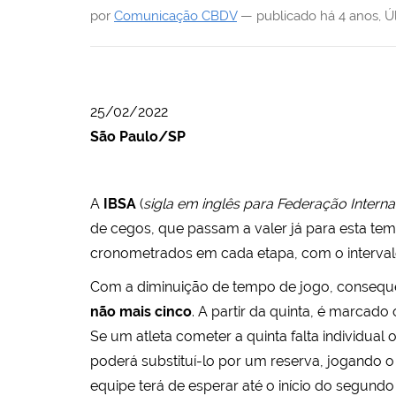
i
por
Comunicação CBDV
—
publicado
há 4 anos
,
Ú
:
25/02/2022
São Paulo/SP
A
IBSA
(
sigla em inglês para
Federação Interna
de cegos, que passam a valer já para esta tem
cronometrados em cada etapa, com o intervalo
Com a diminuição de tempo de jogo, consequen
não mais cinco
. A partir da quinta, é marcado 
Se um atleta cometer a quinta falta individual o
poderá substituí-lo por um reserva, jogando o
equipe terá de esperar até o início do segundo