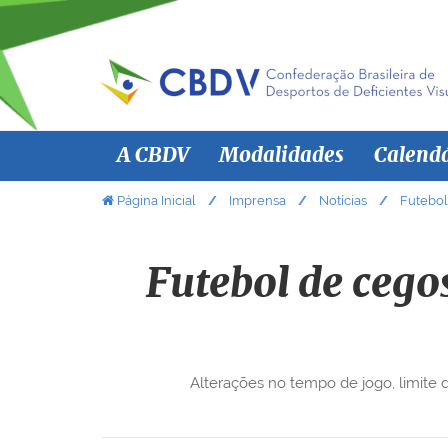
N
A CBDV
Modalidades
Calend
a
v
V
Página Inicial
Imprensa
Notícias
Futebol
o
e
c
g
ê
Futebol de cego
a
e
ç
s
ã
t
á
o
Alterações no tempo de jogo, limite d
a
q
u