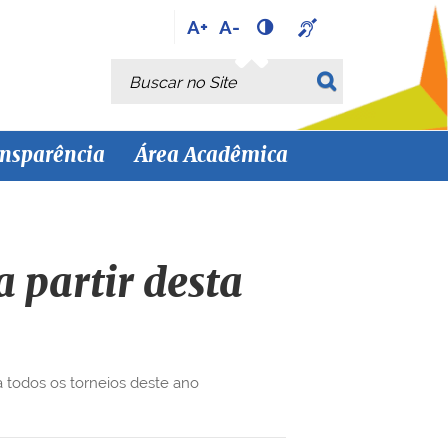
A+
A-
Busca
Busca Avançada…
nsparência
Área Acadêmica
 partir desta
a todos os torneios deste ano