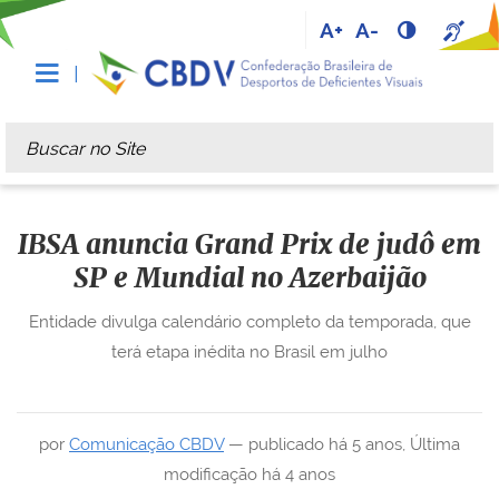
A+
A-
Busca
Busca Avançada…
IBSA anuncia Grand Prix de judô em
SP e Mundial no Azerbaijão
Entidade divulga calendário completo da temporada, que
terá etapa inédita no Brasil em julho
por
Comunicação CBDV
—
publicado
há 5 anos
,
Última
modificação
há 4 anos