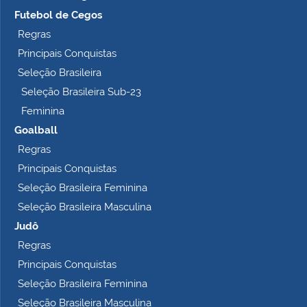
m
Futebol de Cegos
p
Regras
l
Principais Conquistas
e
t
Seleção Brasileira
o
Seleção Brasileira Sub-23
…
Feminina
Goalball
Regras
Principais Conquistas
Seleção Brasileira Feminina
Seleção Brasileira Masculina
Judô
Regras
Principais Conquistas
Seleção Brasileira Feminina
Seleção Brasileira Masculina