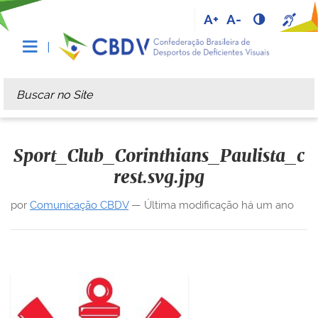
A+
A-
Busca
Busca Avançada…
Sport_Club_Corinthians_Paulista_c
rest.svg.jpg
por
Comunicação CBDV
—
Última modificação
há um ano