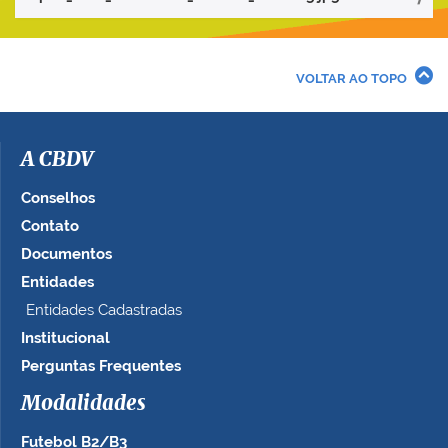
a
v
e
r
VOLTAR AO TOPO
a
i
m
a
A CBDV
g
e
Conselhos
m
Contato
n
Documentos
o
t
Entidades
a
Entidades Cadastradas
m
Institucional
a
n
Perguntas Frequentes
h
Modalidades
o
c
Futebol B2/B3
o