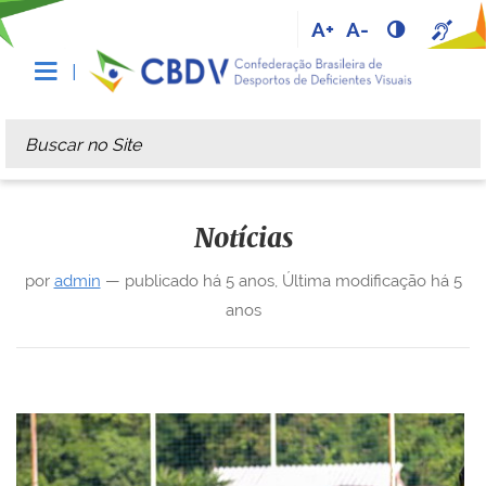
A+
A-
Busca
Busca Avançada…
Notícias
por
admin
—
publicado
há 5 anos
,
Última modificação
há 5
anos