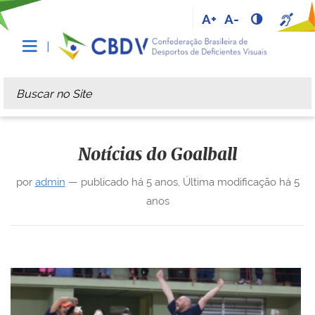
A+
A-
Busca
Busca Avançada…
Notícias do Goalball
por
admin
—
publicado
há 5 anos
,
Última modificação
há 5
anos