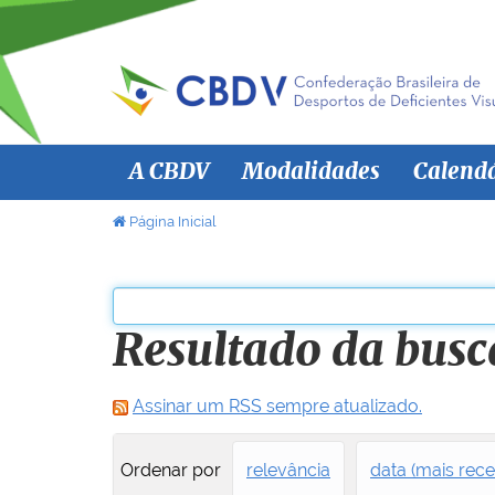
N
A CBDV
Modalidades
Calend
a
v
V
Página Inicial
o
e
c
g
ê
a
e
Resultado da busc
ç
s
ã
t
á
o
Assinar um RSS sempre atualizado.
a
q
Ordenar por
relevância
data (mais rece
u