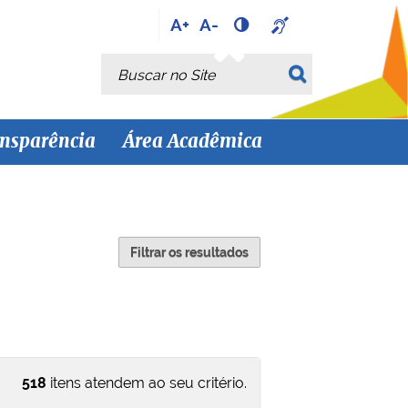
A+
A-
Busca
Busca Avançada…
nsparência
Área Acadêmica
Filtrar os resultados
518
itens atendem ao seu critério.