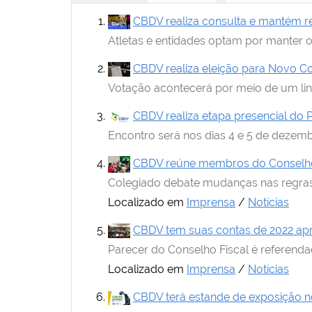
i
:
CBDV realiza consulta e mantém re
Atletas e entidades optam por manter 
CBDV realiza eleição para Novo Con
Votação acontecerá por meio de um link o
CBDV realiza etapa presencial d
Encontro será nos dias 4 e 5 de dezem
CBDV reúne membros do Conselho d
Colegiado debate mudanças nas regras 
Localizado em
Imprensa
/
Notícias
CBDV tem suas contas de 2022 ap
Parecer do Conselho Fiscal é referenda
Localizado em
Imprensa
/
Notícias
CBDV terá estande de exposição n