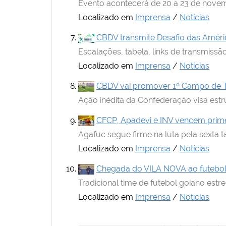
Evento acontecerá de 20 a 23 de novem
Localizado em
Imprensa
/
Notícias
CBDV transmite Desafio das América
Escalações, tabela, links de transmiss
Localizado em
Imprensa
/
Notícias
CBDV vai promover 1º Campo de T
Ação inédita da Confederação visa estr
CFCP, Apadevi e INV vencem prime
Agafuc segue firme na luta pela sexta
Localizado em
Imprensa
/
Notícias
Chegada do VILA NOVA ao futebol 
Tradicional time de futebol goiano estr
Localizado em
Imprensa
/
Notícias