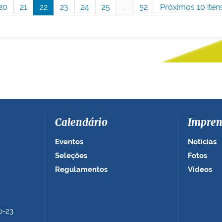
20
21
22
23
24
25
...
52
Próximos 10 iten
Calendário
Impren
Eventos
Notícias
Seleções
Fotos
Regulamentos
Vídeos
b-23