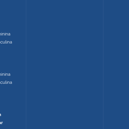
minina
sculina
minina
sculina
m
ar