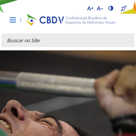
A+
A-
Busca
Busca Avançada…