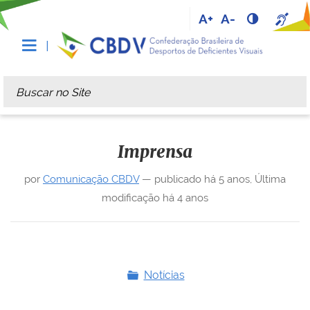
A+
A-
Busca
Busca Avançada…
Imprensa
por
Comunicação CBDV
—
publicado
há 5 anos
,
Última
modificação
há 4 anos
Notícias