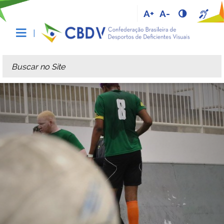
A+
A-
Busca
Busca Avançada…