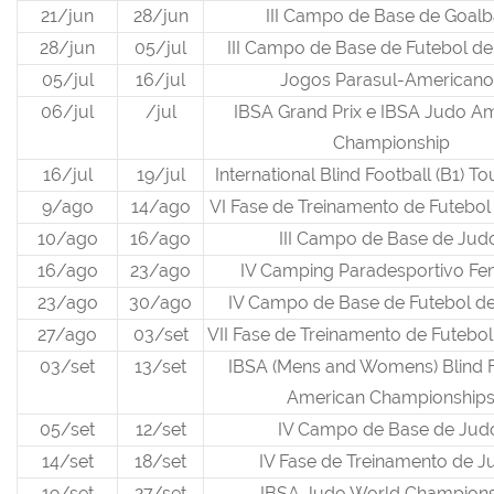
21/jun
28/jun
III Campo de Base de Goalb
28/jun
05/jul
III Campo de Base de Futebol d
05/jul
16/jul
Jogos Parasul-Americano
06/jul
/jul
IBSA Grand Prix e IBSA Judo A
Championship
16/jul
19/jul
International Blind Football (B1) 
9/ago
14/ago
VI Fase de Treinamento de Futebo
10/ago
16/ago
III Campo de Base de Ju
16/ago
23/ago
IV Camping Paradesportivo Fe
23/ago
30/ago
IV Campo de Base de Futebol d
27/ago
03/set
VII Fase de Treinamento de Futebo
03/set
13/set
IBSA (Mens and Womens) Blind F
American Championship
05/set
12/set
IV Campo de Base de Ju
14/set
18/set
IV Fase de Treinamento de 
19/set
27/set
IBSA Judo World Champions