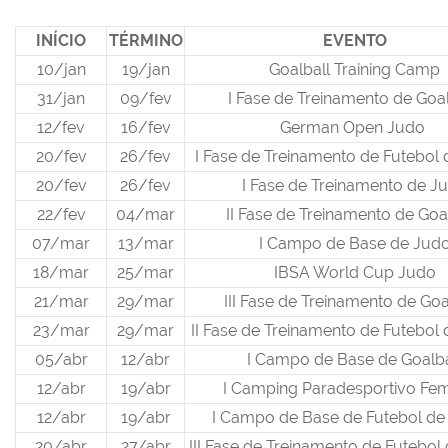
INÍCIO
TÉRMINO
EVENTO
10/jan
19/jan
Goalball Training Camp
31/jan
09/fev
I Fase de Treinamento de Goa
12/fev
16/fev
German Open Judo
20/fev
26/fev
I Fase de Treinamento de Futebol
20/fev
26/fev
I Fase de Treinamento de J
22/fev
04/mar
II Fase de Treinamento de Goa
07/mar
13/mar
I Campo de Base de Jud
18/mar
25/mar
IBSA World Cup Judo
21/mar
29/mar
III Fase de Treinamento de Goa
23/mar
29/mar
II Fase de Treinamento de Futebol
05/abr
12/abr
I Campo de Base de Goalba
12/abr
19/abr
I Camping Paradesportivo Fem
12/abr
19/abr
I Campo de Base de Futebol d
20/abr
27/abr
III Fase de Treinamento de Futebo