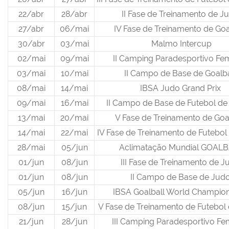
22/abr
28/abr
II Fase de Treinamento de 
27/abr
06/mai
IV Fase de Treinamento de Goa
30/abr
03/mai
Malmo Intercup
02/mai
09/mai
II Camping Paradesportivo Fe
03/mai
10/mai
II Campo de Base de Goalb
08/mai
14/mai
IBSA Judo Grand Prix
09/mai
16/mai
II Campo de Base de Futebol d
13/mai
20/mai
V Fase de Treinamento de Goa
14/mai
22/mai
IV Fase de Treinamento de Futebo
28/mai
05/jun
Aclimatação Mundial GOAL
01/jun
08/jun
III Fase de Treinamento de 
01/jun
08/jun
II Campo de Base de Jud
05/jun
16/jun
IBSA Goalball World Champion
08/jun
15/jun
V Fase de Treinamento de Futebol
21/jun
28/jun
III Camping Paradesportivo Fe