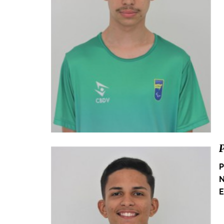
P
N
E