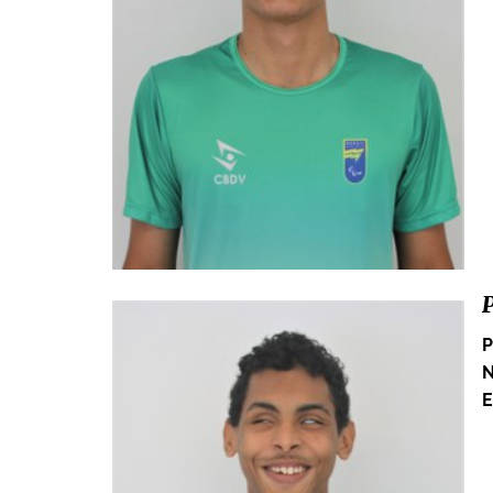
P
P
N
E