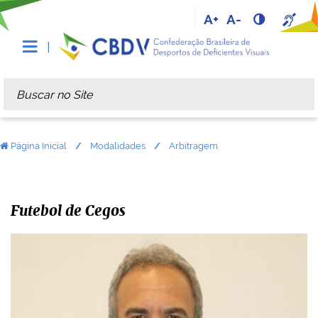
A+
A-
Busca
Busca Avançada…
Página Inicial
Modalidades
Arbitragem
Futebol de Cegos