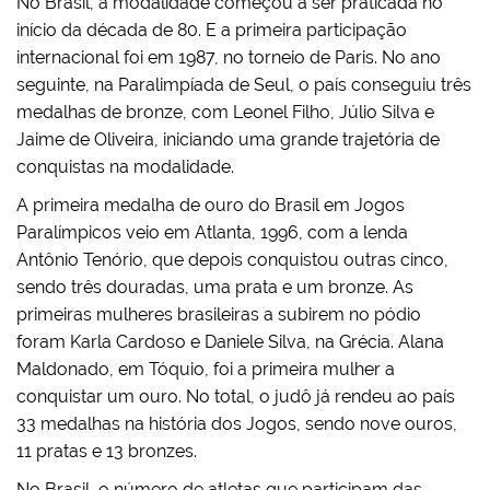
No Brasil, a modalidade começou a ser praticada no
início da década de 80. E a primeira participação
internacional foi em 1987, no torneio de Paris. No ano
seguinte, na Paralimpíada de Seul, o país conseguiu três
medalhas de bronze, com Leonel Filho, Júlio Silva e
Jaime de Oliveira, iniciando uma grande trajetória de
conquistas na modalidade.
A primeira medalha de ouro do Brasil em Jogos
Paralímpicos veio em Atlanta, 1996, com a lenda
Antônio Tenório, que depois conquistou outras cinco,
sendo três douradas, uma prata e um bronze. As
primeiras mulheres brasileiras a subirem no pódio
foram Karla Cardoso e Daniele Silva, na Grécia. Alana
Maldonado, em Tóquio, foi a primeira mulher a
conquistar um ouro. No total, o judô já rendeu ao país
33 medalhas na história dos Jogos, sendo nove ouros,
11 pratas e 13 bronzes.
No Brasil, o número de atletas que participam das