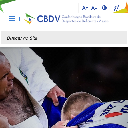
A+
A-
Busca
Busca Avançada…