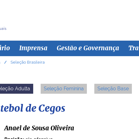
ário
Imprensa
Gestão e Governança
Tra
s
Seleção Brasileira
leção Adulta
Seleção Feminina
Seleção Base
utebol de Cegos
Anael de Sousa Oliveira