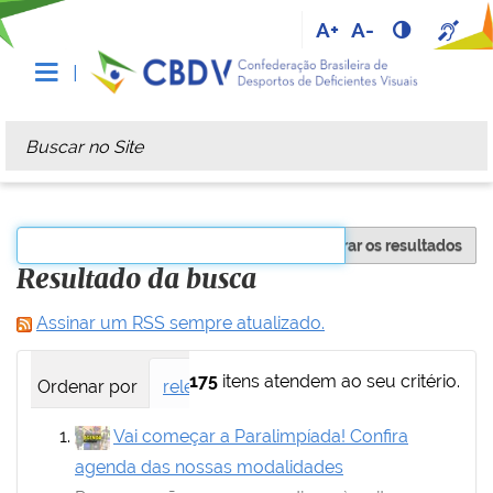
A+
A-
Busca
Busca Avançada…
Filtrar os resultados
Resultado da busca
Assinar um RSS sempre atualizado.
175
itens atendem ao seu critério.
Ordenar por
relevância
data (mais recente primei
Vai começar a Paralimpíada! Confira
agenda das nossas modalidades