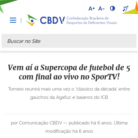
A+
A-
Busca
Busca Avançada…
Vem aí a Supercopa de futebol de 5
com final ao vivo no SporTV!
Torneio reunirá mais uma vez o 'clássico da década' entre
gaúchos da Agafuc e baianos do ICB
por Comunicação CBDV —
publicado
há 6 anos
,
Última
modificação
há 6 anos