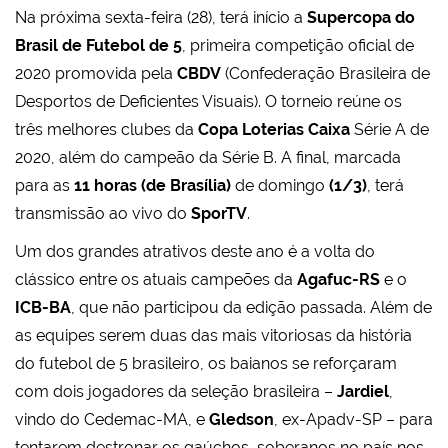
Na próxima sexta-feira (28), terá início a
Supercopa do
Brasil de Futebol de 5
, primeira competição oficial de
2020 promovida pela
CBDV
(Confederação Brasileira de
Desportos de Deficientes Visuais). O torneio reúne os
três melhores clubes da
Copa Loterias Caixa
Série A de
2020, além do campeão da Série B. A final, marcada
para as
11 horas (de Brasília)
de domingo
(1/3)
, terá
transmissão ao vivo do
SporTV
.
Um dos grandes atrativos deste ano é a volta do
clássico entre os atuais campeões da
Agafuc-RS
e o
ICB-BA
, que não participou da edição passada. Além de
as equipes serem duas das mais vitoriosas da história
do futebol de 5 brasileiro, os baianos se reforçaram
com dois jogadores da seleção brasileira –
Jardiel
,
vindo do Cedemac-MA, e
Gledson
, ex-Apadv-SP – para
tentarem destronar os gaúchos, soberanos no país nos