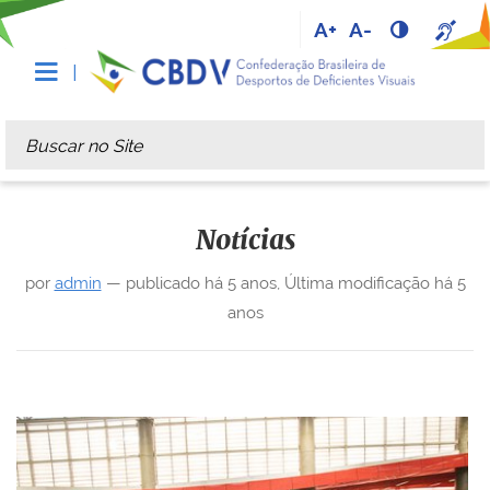
A+
A-
Busca
Busca Avançada…
Notícias
por
admin
—
publicado
há 5 anos
,
Última modificação
há 5
anos