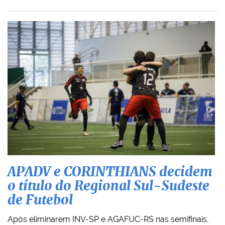
APADV e CORINTHIANS decidem
o título do Regional Sul-Sudeste
de Futebol
Após eliminarem INV-SP e AGAFUC-RS nas semifinais,