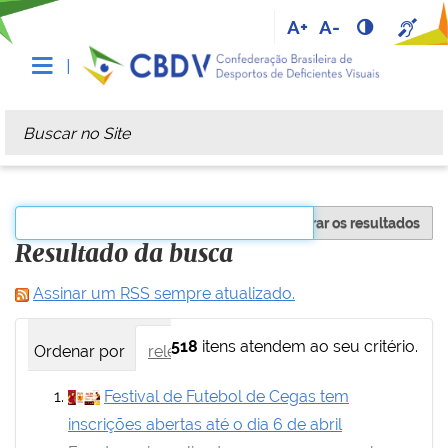
A+
A-
Busca
Busca Avançada…
Filtrar os resultados
Resultado da busca
Assinar um RSS sempre atualizado.
518
itens atendem ao seu critério.
Ordenar por
relevância
data (mais recente primei
Festival de Futebol de Cegas tem
inscrições abertas até o dia 6 de abril