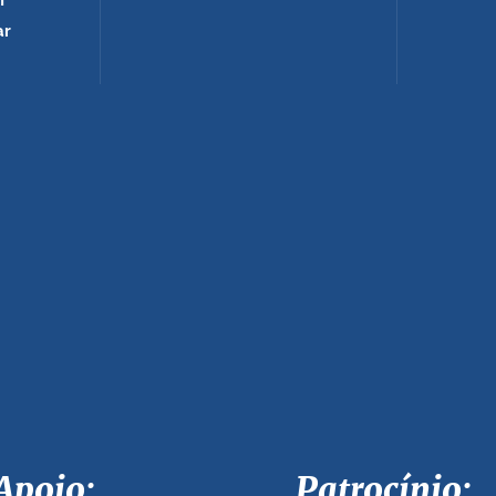
m
ar
Apoio: Patrocínio: