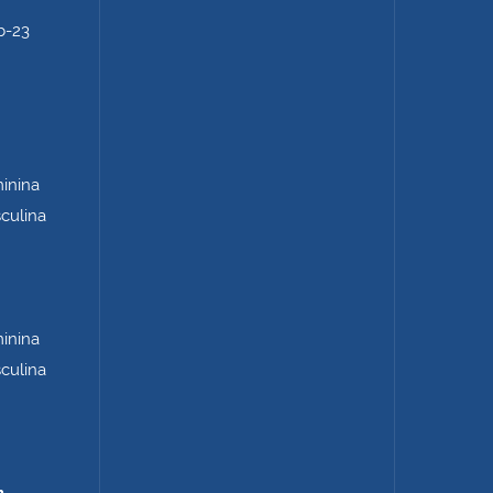
b-23
minina
sculina
minina
sculina