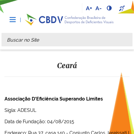
A+
A-
Busca
Busca Avançada…
Ceará
Associação D'Eficiência Superando Limites
Sigla: ADESUL
Data de Fundação: 04/08/2015
Endereço: Rua 37, casa 140 - Conjunto Carlos Jereissati I