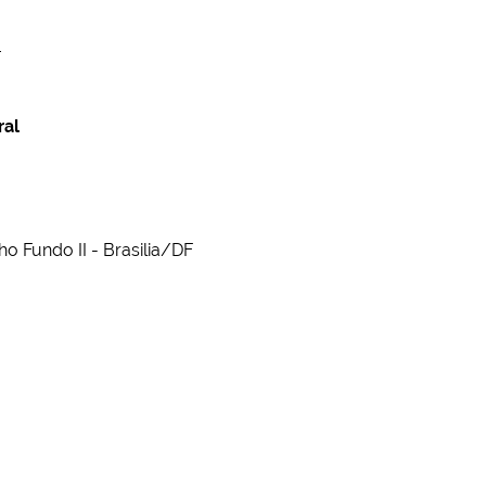
m
ral
ho Fundo II - Brasilia/DF