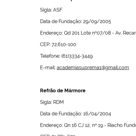
i
:
Sigla: ASF
Data de Fundação: 29/09/2005
Endereço: Qd 201 Lote nº07/08 - Av. Reca
CEP: 72.610-100
Telefone: (61)3334-3449
E-mail:
academiasuprema1@gmail.com
Refrão de Mármore
Sigla: RDM
Data de Fundação: 16/04/2004
Endereço: Qn 16 CJ 12, nº 19 - Riacho Fundo