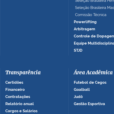
Seleção Brasileira Fe
Seleção Brasileira Ma
Comissão Técnica
Powerlifting
Arbitragem
Controle de Dopage
Equipe Multidisciplin
STJD
Transparência
Área Acadêmica
Certidões
Futebol de Cegos
Financeiro
Goalball
Contratações
Judô
Relatório anual
Gestão Esportiva
Cargos e Salários