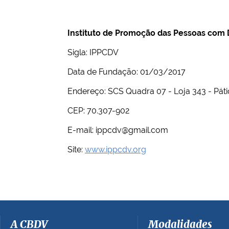
Instituto de Promoção das Pessoas com D
Sigla: IPPCDV
Data de Fundação: 01/03/2017
Endereço: SCS Quadra 07 - Loja 343 - Pátio
CEP: 70.307-902
E-mail:
ippcdv@gmail.com
Site:
www.ippcdv.org
A CBDV
Modalidades