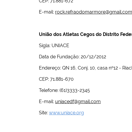
CEP: 71.881-672
E-mail:
rock.refraodomarmore@gmail.co
União dos Atletas Cegos do Distrito Fede
Sigla: UNIACE
Data de Fundação: 20/12/2012
Endereço: QN 16, Conj. 10, casa nº12 - Riac
CEP: 71.881-670
Telefone: (61)3333-2345
E-mail:
uniacedf@gmail.com
Site:
www.uniace.org