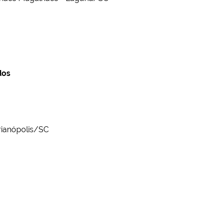
dos
rianópolis/SC