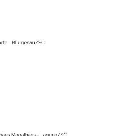
Norte - Blumenau/SC
alhães Magalhães - Laguna/SC