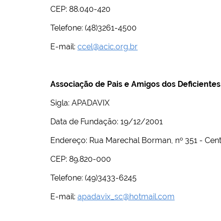
CEP: 88.040-420
Telefone: (48)3261-4500
E-mail:
ccel@acic.org.br
Associação de Pais e Amigos dos Deficientes
Sigla: APADAVIX
Data de Fundação: 19/12/2001
Endereço: Rua Marechal Borman, nº 351 - Cen
CEP: 89.820-000
Telefone: (49)3433-6245
E-mail:
apadavix_sc@hotmail.com