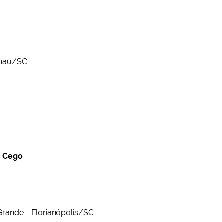
enau/SC
o Cego
 Grande - Florianópolis/SC