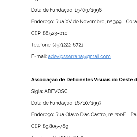
i
:
Data de Fundação: 19/09/1996
Endereço: Rua XV de Novembro, nº 399 - Cora
CEP: 88.523-010
Telefone: (49)3222-6721
E-mail:
adevipsserrana@gmail.com
Associação de Deficientes Visuais do Oeste 
Sigla: ADEVOSC
Data de Fundação: 16/10/1993
Endereço: Rua Olavo Dias Castro, nº 200E - P
CEP: 89.805-769