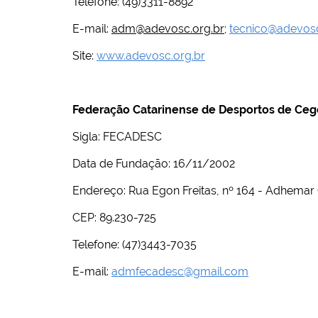
Telefone: (49)3311-8892
E-mail:
adm@adevosc.org.br
;
tecnico@adevosc
Site:
www.adevosc.org.br
Federação Catarinense de Desportos de Cego
Sigla: FECADESC
Data de Fundação: 16/11/2002
Endereço: Rua Egon Freitas, nº 164 - Adhemar 
CEP: 89.230-725
Telefone: (47)3443-7035
E-mail:
admfecadesc@gmail.com