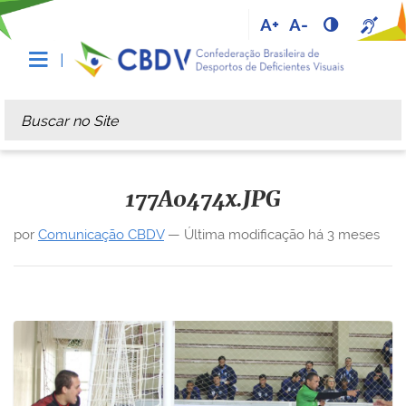
A+
A-
Busca
Busca Avançada…
177A0474x.JPG
por
Comunicação CBDV
—
Última modificação
há 3 meses