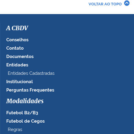
r
VOLTAR AO TOPO
a
i
m
a
A CBDV
g
e
Conselhos
m
Contato
n
Documentos
o
t
Entidades
a
Entidades Cadastradas
m
Institucional
a
n
Perguntas Frequentes
h
Modalidades
o
c
Futebol B2/B3
o
m
Futebol de Cegos
p
Regras
l