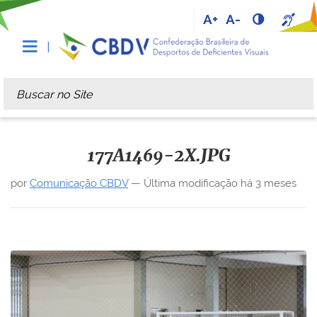
A+
A-
Busca
Busca Avançada…
177A1469-2X.JPG
por
Comunicação CBDV
—
Última modificação
há 3 meses