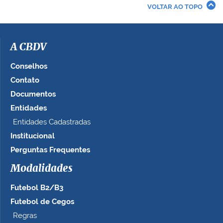
r
VOLTAR AO TOPO
a
i
m
a
A CBDV
g
e
Conselhos
m
Contato
n
Documentos
o
t
Entidades
a
Entidades Cadastradas
m
Institucional
a
n
Perguntas Frequentes
h
Modalidades
o
c
Futebol B2/B3
o
m
Futebol de Cegos
p
Regras
l