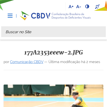
A+
A-
Busca
Busca Avançada…
177A2353eeew-2.JPG
por
Comunicação CBDV
—
Última modificação
há 2 meses