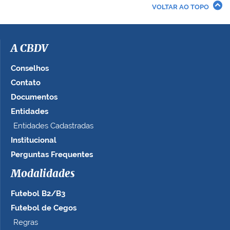
r
VOLTAR AO TOPO
a
i
m
a
A CBDV
g
e
Conselhos
m
Contato
n
Documentos
o
t
Entidades
a
Entidades Cadastradas
m
Institucional
a
n
Perguntas Frequentes
h
Modalidades
o
c
Futebol B2/B3
o
m
Futebol de Cegos
p
Regras
l