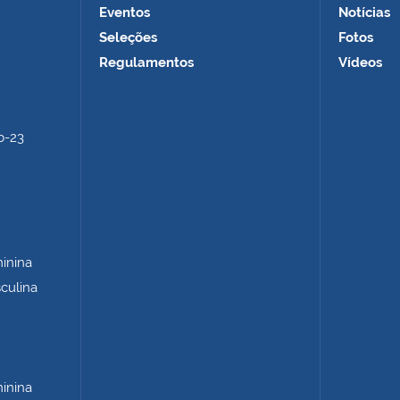
Eventos
Notícias
Seleções
Fotos
Regulamentos
Vídeos
b-23
minina
sculina
minina