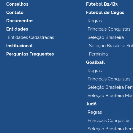
e
Conselhos
Futebol B2/B3
m
Contato
Futebol de Cegos
n
Documentos
Regras
o
t
Entidades
Principais Conquistas
a
Entidades Cadastradas
Seleção Brasileira
m
Institucional
Seleção Brasileira Su
a
n
Perguntas Frequentes
Feminina
h
Goalball
o
Regras
c
o
Principais Conquistas
m
Seleção Brasileira Fe
p
Seleção Brasileira Ma
l
e
Judô
t
Regras
o
Principais Conquistas
…
Seleção Brasileira Fe