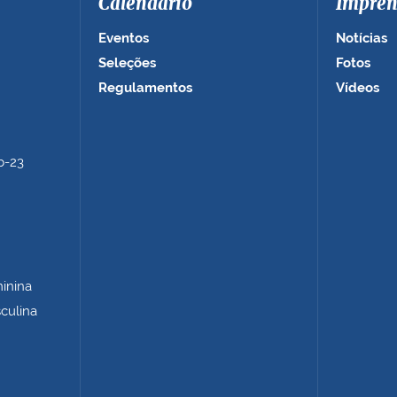
Calendário
Impren
Eventos
Notícias
Seleções
Fotos
Regulamentos
Vídeos
b-23
minina
sculina