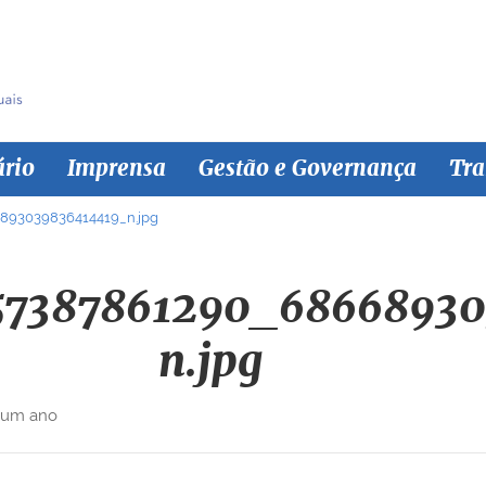
ário
Imprensa
Gestão e Governança
Tra
893039836414419_n.jpg
57387861290_68668930
n.jpg
 um ano