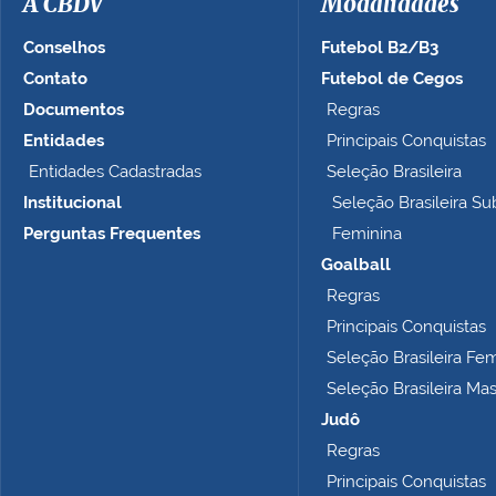
A CBDV
Modalidades
g
e
Conselhos
Futebol B2/B3
m
Contato
Futebol de Cegos
n
Documentos
Regras
o
t
Entidades
Principais Conquistas
a
Entidades Cadastradas
Seleção Brasileira
m
Institucional
Seleção Brasileira Su
a
n
Perguntas Frequentes
Feminina
h
Goalball
o
Regras
c
o
Principais Conquistas
m
Seleção Brasileira Fe
p
Seleção Brasileira Ma
l
e
Judô
t
Regras
o
Principais Conquistas
…