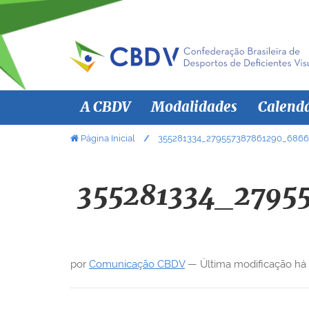
N
A CBDV
Modalidades
Calend
a
v
V
Página Inicial
355281334_279557387861290_6866
o
e
c
g
ê
355281334_2795
a
e
ç
s
ã
t
á
o
por
Comunicação CBDV
—
Última modificação
há
a
q
u