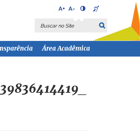
A+
A-
Busca
Busca Avançada…
nsparência
Área Acadêmica
39836414419_