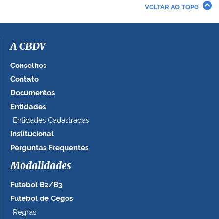
r
VOLTAR AO TOPO
a
i
m
a
A CBDV
g
e
Conselhos
m
Contato
n
Documentos
o
t
Entidades
a
Entidades Cadastradas
m
Institucional
a
n
Perguntas Frequentes
h
Modalidades
o
c
Futebol B2/B3
o
m
Futebol de Cegos
p
Regras
l