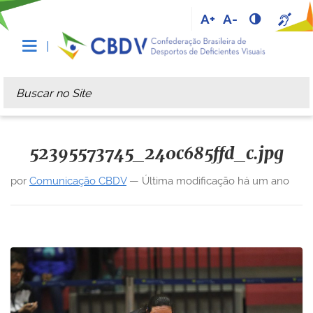
A+
A-
Busca
Busca Avançada…
52395573745_240c685ffd_c.jpg
por
Comunicação CBDV
—
Última modificação
há um ano