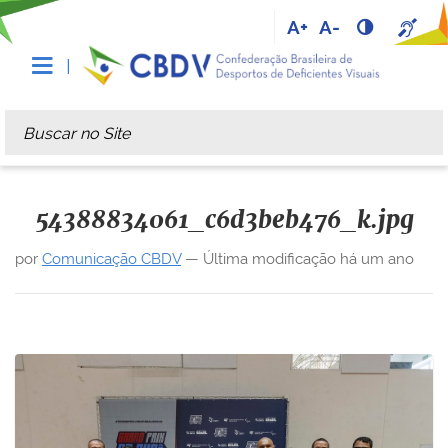
A+
A-
Busca
Busca Avançada…
54388834061_c6d3beb476_k.jpg
por
Comunicação CBDV
—
Última modificação
há um ano