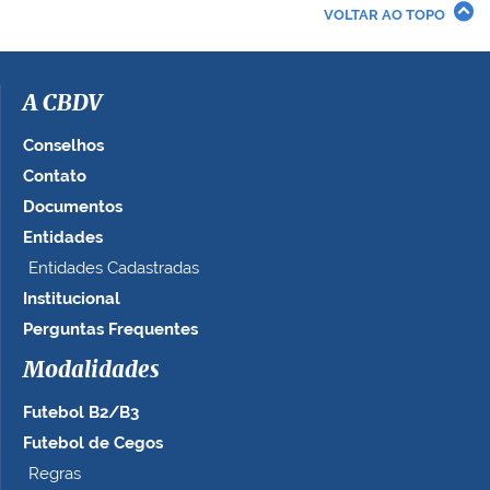
r
VOLTAR AO TOPO
a
i
m
a
A CBDV
g
e
Conselhos
m
Contato
n
Documentos
o
t
Entidades
a
Entidades Cadastradas
m
Institucional
a
n
Perguntas Frequentes
h
Modalidades
o
c
Futebol B2/B3
o
m
Futebol de Cegos
p
Regras
l