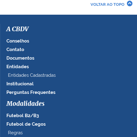
r
VOLTAR AO TOPO
a
i
m
a
A CBDV
g
e
Conselhos
m
Contato
n
Documentos
o
t
Entidades
a
Entidades Cadastradas
m
Institucional
a
n
Perguntas Frequentes
h
Modalidades
o
c
Futebol B2/B3
o
m
Futebol de Cegos
p
Regras
l