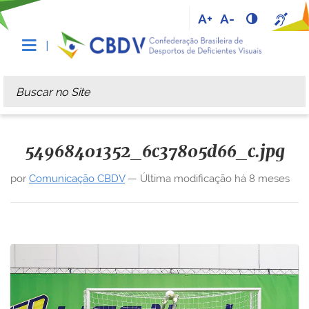
A+
A-
Busca
Busca Avançada…
54968401352_6c37805d66_c.jpg
por
Comunicação CBDV
—
Última modificação
há 8 meses