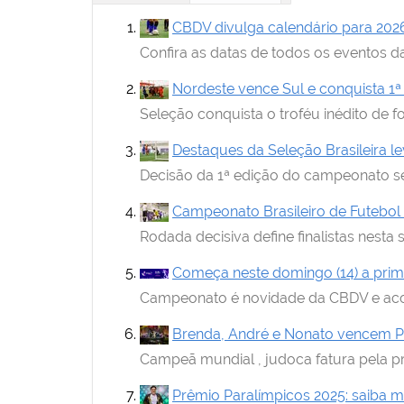
i
:
CBDV divulga calendário para 202
Confira as datas de todos os eventos d
Nordeste vence Sul e conquista 1
Seleção conquista o troféu inédito de f
Destaques da Seleção Brasileira le
Decisão da 1ª edição do campeonato ser
Campeonato Brasileiro de Futebol
Rodada decisiva define finalistas nesta 
Começa neste domingo (14) a prime
Campeonato é novidade da CBDV e acon
Brenda, André e Nonato vencem P
Campeã mundial , judoca fatura pela p
Prêmio Paralímpicos 2025: saiba m