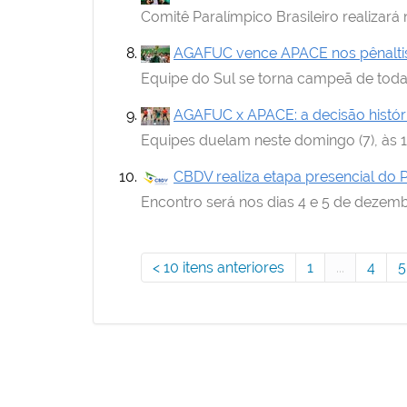
Comitê Paralímpico Brasileiro realizará
AGAFUC vence APACE nos pênaltis 
Equipe do Sul se torna campeã de tod
AGAFUC x APACE: a decisão históri
Equipes duelam neste domingo (7), às 
CBDV realiza etapa presencial d
Encontro será nos dias 4 e 5 de dezem
10 itens anteriores
1
...
4
5