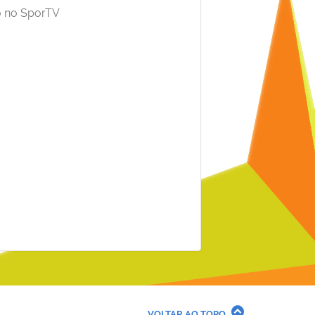
vo no SporTV
VOLTAR AO TOPO