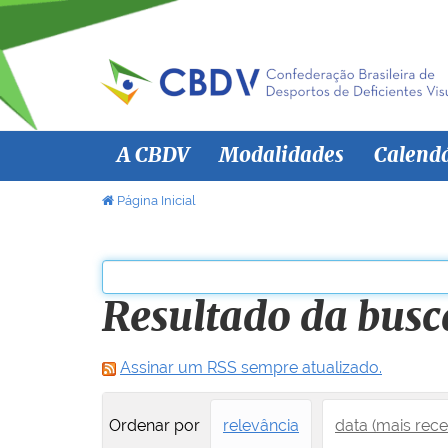
N
A CBDV
Modalidades
Calend
a
v
V
Página Inicial
o
e
c
g
ê
a
e
Resultado da busc
ç
s
ã
t
á
o
Assinar um RSS sempre atualizado.
a
q
Ordenar por
relevância
data (mais rece
u