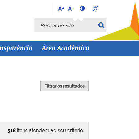
A+
A-
Busca
Busca Avançada…
nsparência
Área Acadêmica
Filtrar os resultados
518
itens atendem ao seu critério.