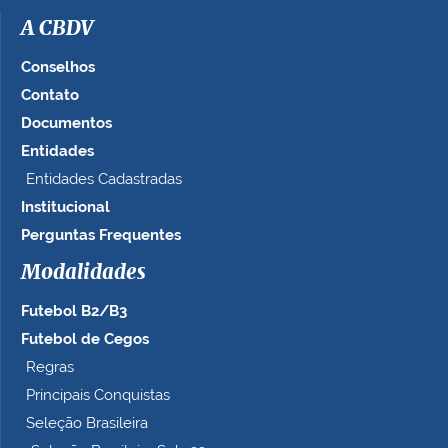
g
A CBDV
e
m
Conselhos
n
Contato
o
Documentos
t
a
Entidades
m
Entidades Cadastradas
a
Institucional
n
h
Perguntas Frequentes
o
c
Modalidades
o
Futebol B2/B3
m
p
Futebol de Cegos
l
Regras
e
Principais Conquistas
t
o
Seleção Brasileira
…