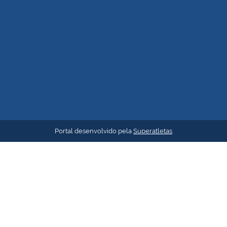
Portal desenvolvido pela
Superatletas