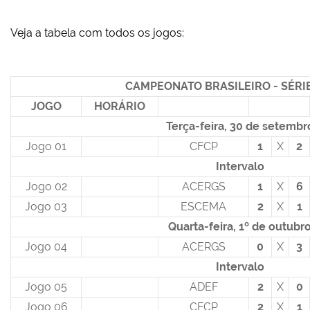
Veja a tabela com todos os jogos:
CAMPEONATO BRASILEIRO - SÉRIE
JOGO
HORÁRIO
Terça-feira, 30 de setembr
Jogo 01
CFCP
1
X
2
Intervalo
Jogo 02
ACERGS
1
X
6
Jogo 03
ESCEMA
2
X
1
Quarta-feira, 1º de outubr
Jogo 04
ACERGS
0
X
3
Intervalo
Jogo 05
ADEF
2
X
0
Jogo 06
CFCP
2
X
1