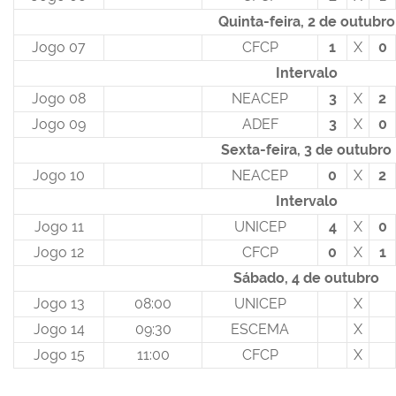
Quinta-feira, 2 de outubro
Jogo 07
CFCP
1
X
0
Intervalo
Jogo 08
NEACEP
3
X
2
Jogo 09
ADEF
3
X
0
Sexta-feira, 3 de outubro
Jogo 10
NEACEP
0
X
2
Intervalo
Jogo 11
UNICEP
4
X
0
Jogo 12
CFCP
0
X
1
Sábado, 4 de outubro
Jogo 13
08:00
UNICEP
X
Jogo 14
09:30
ESCEMA
X
Jogo 15
11:00
CFCP
X