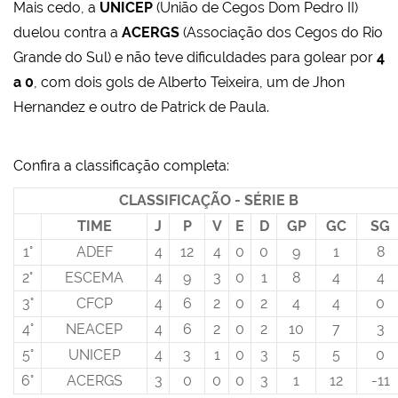
Mais cedo, a
UNICEP
(União de Cegos Dom Pedro II)
duelou contra a
ACERGS
(Associação dos Cegos do Rio
Grande do Sul) e não teve dificuldades para golear por
4
a 0
, com dois gols de Alberto Teixeira, um de Jhon
Hernandez e outro de Patrick de Paula.
Confira a classificação completa:
CLASSIFICAÇÃO - SÉRIE B
TIME
J
P
V
E
D
GP
GC
SG
1°
ADEF
4
12
4
0
0
9
1
8
2°
ESCEMA
4
9
3
0
1
8
4
4
3°
CFCP
4
6
2
0
2
4
4
0
4°
NEACEP
4
6
2
0
2
10
7
3
5°
UNICEP
4
3
1
0
3
5
5
0
6°
ACERGS
3
0
0
0
3
1
12
-11