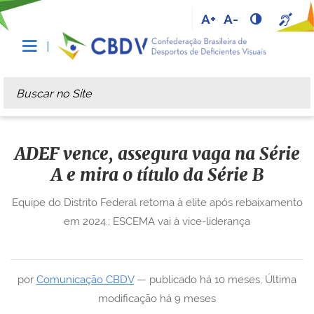
A+
A-
Busca
Busca Avançada…
ADEF vence, assegura vaga na Série
A e mira o título da Série B
Equipe do Distrito Federal retorna à elite após rebaixamento
em 2024.; ESCEMA vai à vice-liderança
por
Comunicação CBDV
—
publicado
há 10 meses
,
Última
modificação
há 9 meses