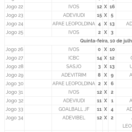
Jogo 22
IVOS
12
X
16
Jogo 23
ADEVIUDI
15
X
5
Jogo 24
APAE LEOPOLDINA
4
X
13
AD
Jogo 25
IVOS
2
X
3
Quinta-feira, 10 de jul
Jogo 26
IVOS
0
X
10
Jogo 27
ICBC
14
X
12
Jogo 28
SASJO
3
X
13
Jogo 29
ADEVITRIM
8
X
9
Jogo 30
APAE LEOPOLDINA
2
X
6
Jogo 31
IVOS
12
X
2
Jogo 32
ADEVIUDI
11
X
1
Jogo 33
GOALBALL JF
11
X
4
AD
Jogo 34
ADEVIBEL
12
X
2
LEO