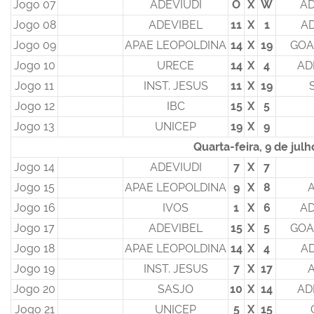
Jogo 07
ADEVIUDI
O
X
W
AD
Jogo 08
ADEVIBEL
11
X
1
AD
Jogo 09
APAE LEOPOLDINA
14
X
19
GOA
Jogo 10
URECE
14
X
4
AD
Jogo 11
INST. JESUS
11
X
19
Jogo 12
IBC
15
X
5
Jogo 13
UNICEP
19
X
9
Quarta-feira, 9 de julh
Jogo 14
ADEVIUDI
7
X
7
Jogo 15
APAE LEOPOLDINA
9
X
8
Jogo 16
IVOS
1
X
6
AD
Jogo 17
ADEVIBEL
15
X
5
GOA
Jogo 18
APAE LEOPOLDINA
14
X
4
AD
Jogo 19
INST. JESUS
7
X
17
Jogo 20
SASJO
10
X
14
AD
Jogo 21
UNICEP
5
X
15