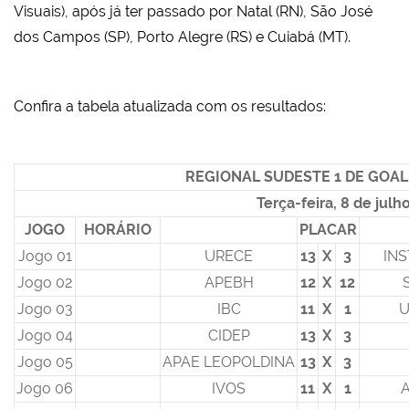
Visuais), após já ter passado por Natal (RN), São José
dos Campos (SP), Porto Alegre (RS) e Cuiabá (MT).
Confira a tabela atualizada com os resultados:
REGIONAL SUDESTE 1 DE GOAL
Terça-feira, 8 de julh
JOGO
HORÁRIO
PLACAR
Jogo 01
URECE
13
X
3
INS
Jogo 02
APEBH
12
X
12
Jogo 03
IBC
11
X
1
U
Jogo 04
CIDEP
13
X
3
Jogo 05
APAE LEOPOLDINA
13
X
3
Jogo 06
IVOS
11
X
1