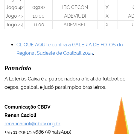
Jogo 42
09:00
IBC CECON
X
Jogo 43
10:00
ADEVIUDI
X
AD
Jogo 44
11:00
ADEVIBEL
X
CLIQUE AQUI e confira a GALERIA DE FOTOS do
Regional Sudeste de Goalball 2025
.
Patrocínio
A Loterias Caixa é a patrocinadora oficial do futebol de
cegos, goalball e judô paralímpico brasileiros.
Comunicação CBDV
Renan Cacioli
renancacioli@cbdv.org.br
+55 11 99519 5686 (WhatsApp)