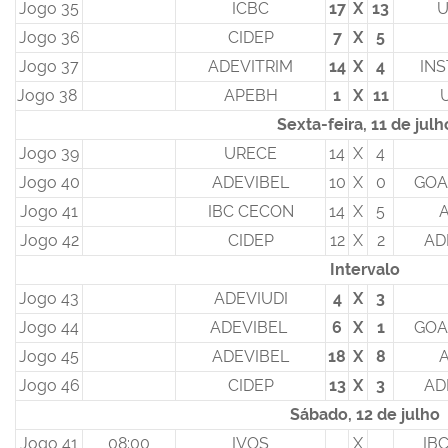
Jogo 35
ICBC
17
X
13
U
Jogo 36
CIDEP
7
X
5
Jogo 37
ADEVITRIM
14
X
4
INS
Jogo 38
APEBH
1
X
11
Sexta-feira, 11 de julh
Jogo 39
URECE
14
X
4
Jogo 40
ADEVIBEL
10
X
0
GOA
Jogo 41
IBC CECON
14
X
5
Jogo 42
CIDEP
12
X
2
AD
Intervalo
Jogo 43
ADEVIUDI
4
X
3
Jogo 44
ADEVIBEL
6
X
1
GOA
Jogo 45
ADEVIBEL
18
X
8
Jogo 46
CIDEP
13
X
3
AD
Sábado, 12 de julho
Jogo 41
08:00
IVOS
X
IB