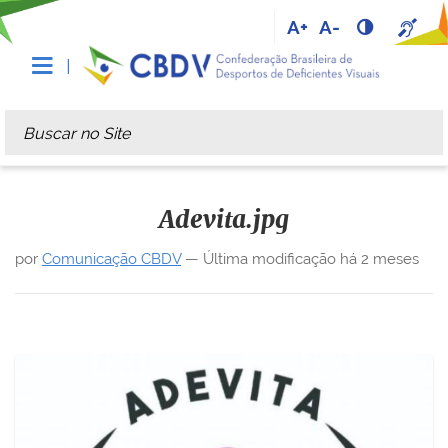
A+
A-
Busca
Busca Avançada…
Adevita.jpg
por
Comunicação CBDV
—
Última modificação
há 2 meses