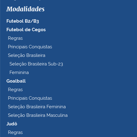
h
Modalidades
o
c
Futebol B2/B3
o
m
Futebol de Cegos
p
Regras
l
Principais Conquistas
e
t
Seleção Brasileira
o
Seleção Brasileira Sub-23
…
Feminina
Goalball
Regras
Principais Conquistas
Seleção Brasileira Feminina
Seleção Brasileira Masculina
Judô
Regras