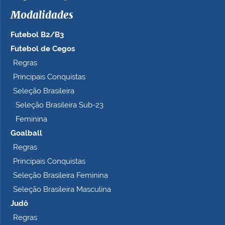
h
Modalidades
o
c
Futebol B2/B3
o
m
Futebol de Cegos
p
Regras
l
Principais Conquistas
e
t
Seleção Brasileira
o
Seleção Brasileira Sub-23
…
Feminina
Goalball
Regras
Principais Conquistas
Seleção Brasileira Feminina
Seleção Brasileira Masculina
Judô
Regras