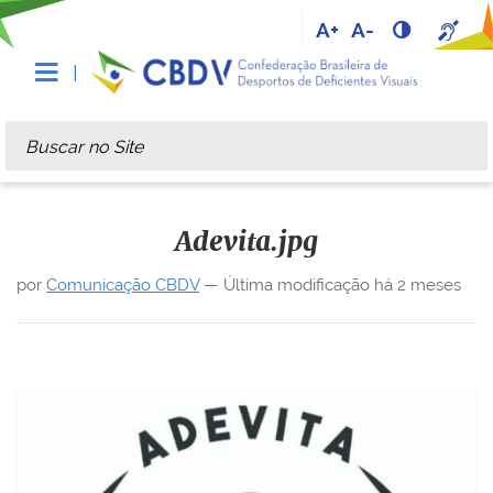
A+
A-
Busca
Busca Avançada…
Adevita.jpg
por
Comunicação CBDV
—
Última modificação
há 2 meses