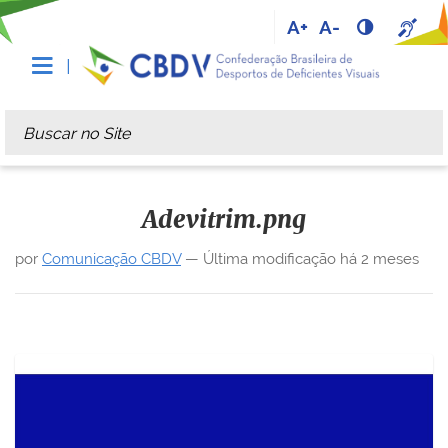
A+
A-
Busca
Busca Avançada…
Adevitrim.png
por
Comunicação CBDV
—
Última modificação
há 2 meses