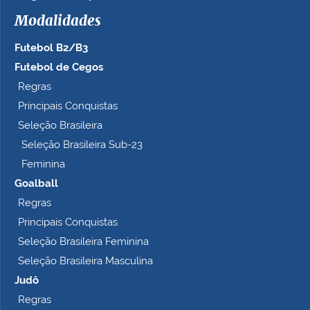
h
Modalidades
o
c
Futebol B2/B3
o
m
Futebol de Cegos
p
Regras
l
Principais Conquistas
e
t
Seleção Brasileira
o
Seleção Brasileira Sub-23
…
Feminina
Goalball
Regras
Principais Conquistas
Seleção Brasileira Feminina
Seleção Brasileira Masculina
Judô
Regras