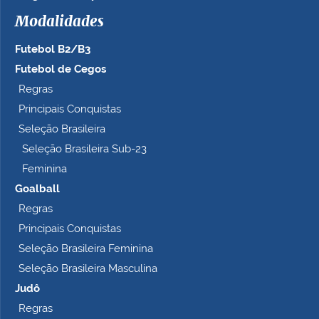
h
Modalidades
o
c
Futebol B2/B3
o
m
Futebol de Cegos
p
Regras
l
Principais Conquistas
e
t
Seleção Brasileira
o
Seleção Brasileira Sub-23
…
Feminina
Goalball
Regras
Principais Conquistas
Seleção Brasileira Feminina
Seleção Brasileira Masculina
Judô
Regras