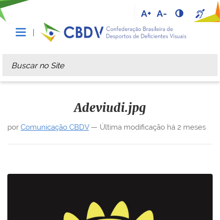
A+
A-
Busca
Busca Avançada…
Adeviudi.jpg
por
Comunicação CBDV
—
Última modificação
há 2 meses