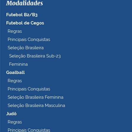
Modalidades
o
c
Futebol B2/B3
o
m
Futebol de Cegos
p
Regras
l
Principais Conquistas
e
t
Seleção Brasileira
o
Seleção Brasileira Sub-23
…
Feminina
Goalball
Regras
Principais Conquistas
Seleção Brasileira Feminina
Seleção Brasileira Masculina
Judô
Regras
Principais Conquistas