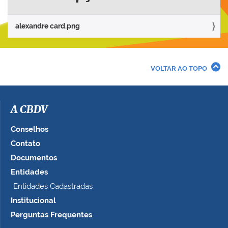
a
r
alexandre card.png
a
v
e
r
VOLTAR AO TOPO
a
i
m
a
A CBDV
g
e
Conselhos
m
Contato
n
Documentos
o
t
Entidades
a
Entidades Cadastradas
m
Institucional
a
n
Perguntas Frequentes
h