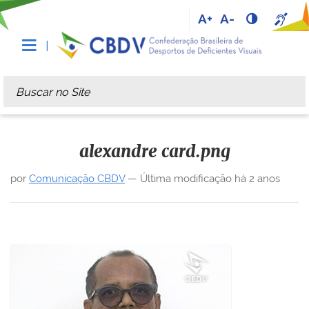
A+
A-
Busca
Busca Avançada…
alexandre card.png
por
Comunicação CBDV
—
Última modificação
há 2 anos