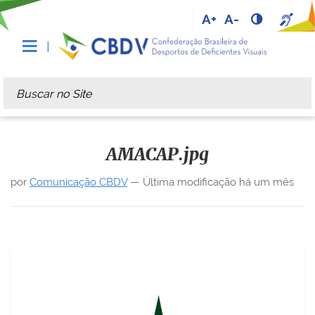
A+
A-
Busca
Busca Avançada…
AMACAP.jpg
por
Comunicação CBDV
—
Última modificação
há um mês