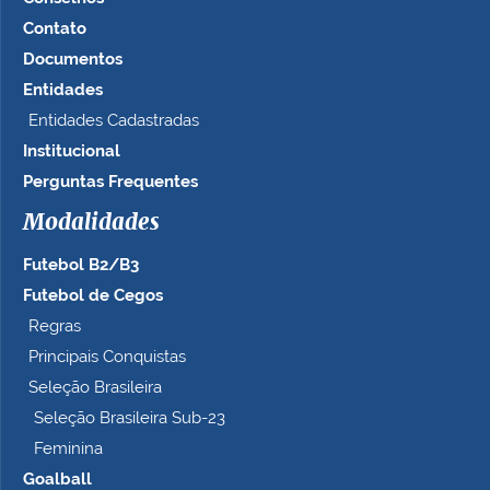
m
Contato
n
Documentos
o
t
Entidades
a
Entidades Cadastradas
m
Institucional
a
n
Perguntas Frequentes
h
Modalidades
o
c
Futebol B2/B3
o
m
Futebol de Cegos
p
Regras
l
Principais Conquistas
e
t
Seleção Brasileira
o
Seleção Brasileira Sub-23
…
Feminina
Goalball