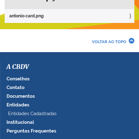
a
r
antonio card.png
a
v
e
r
VOLTAR AO TOPO
a
i
m
a
A CBDV
g
e
Conselhos
m
Contato
n
Documentos
o
t
Entidades
a
Entidades Cadastradas
m
Institucional
a
n
Perguntas Frequentes
h