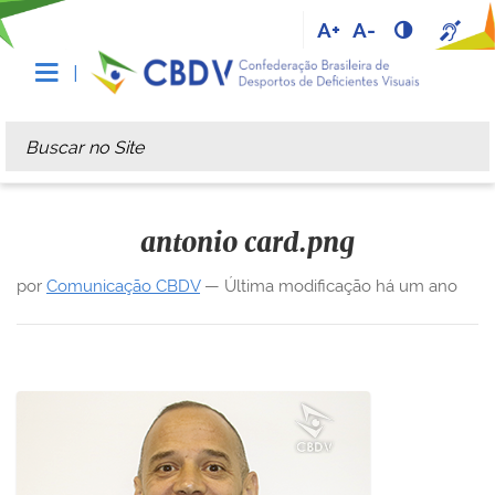
A+
A-
Busca
Busca Avançada…
antonio card.png
por
Comunicação CBDV
—
Última modificação
há um ano