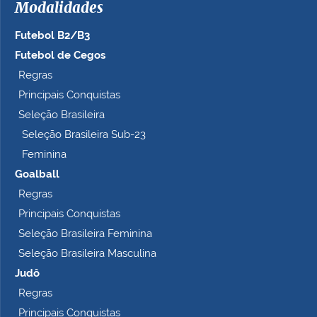
Modalidades
o
c
Futebol B2/B3
o
m
Futebol de Cegos
p
Regras
l
Principais Conquistas
e
t
Seleção Brasileira
o
Seleção Brasileira Sub-23
…
Feminina
Goalball
Regras
Principais Conquistas
Seleção Brasileira Feminina
Seleção Brasileira Masculina
Judô
Regras
Principais Conquistas