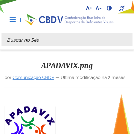
A+
A-
Busca
Busca Avançada…
APADAVIX.png
por
Comunicação CBDV
—
Última modificação
há 2 meses