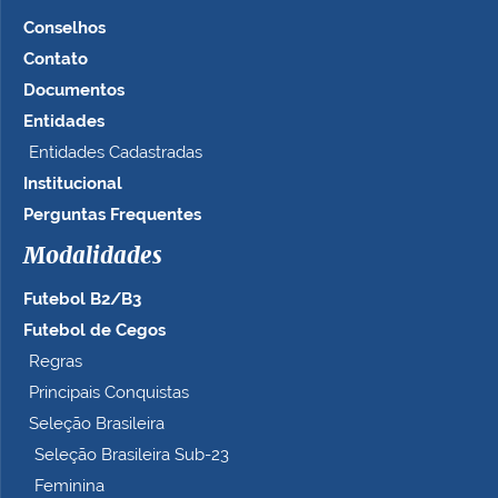
g
e
Conselhos
m
Contato
n
Documentos
o
t
Entidades
a
Entidades Cadastradas
m
Institucional
a
n
Perguntas Frequentes
h
Modalidades
o
c
Futebol B2/B3
o
m
Futebol de Cegos
p
Regras
l
Principais Conquistas
e
t
Seleção Brasileira
o
Seleção Brasileira Sub-23
…
Feminina